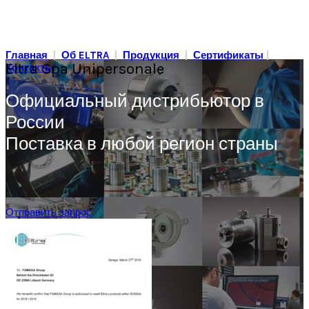
Главная
|
Об ELTRA
|
Продукция
|
Сертификаты
|
Eltra Spa Unipersonale
Контакты
Официальный дистрибьютор в
России
Поставка в любой регион страны
Отправить запрос